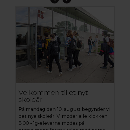
Velkommen til et nyt
Å
skoleår
År
På mandag den 10. august begynder vi
St
det nye skoleår: Vi møder alle klokken
Sto
8.00 - 1g-eleverne mødes på
gl