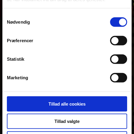
Samtykkevalg
Nødvendig
PÅ ÅSG DANNER
Præferencer
DU DIN
Statistik
KARAKTER
Marketing
Tillad alle cookies
Tillad valgte