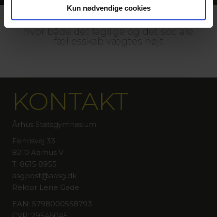
Kun nødvendige cookies
På ÅSG vil du møde engagerede elever,
hvor både det faglige og det sociale
fællesskab vægtes højt
KONTAKT
Århus Statsgymnasium
Fenrisvej 33
8210 Aarhus V
T: 8615 8955
asgpost@aasg.dk
Rektor Lene Gade
EAN: 5798000558793
CVR: 29546045