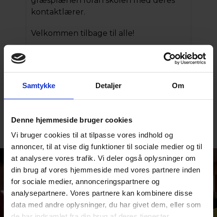
græsplænen foran skolen med deres
kontaktlærer.
Velkommen tilbage til alle!
Samtykke
Detaljer
Om
Denne hjemmeside bruger cookies
Vi bruger cookies til at tilpasse vores indhold og
Se alle nyheder
annoncer, til at vise dig funktioner til sociale medier og til
at analysere vores trafik. Vi deler også oplysninger om
din brug af vores hjemmeside med vores partnere inden
for sociale medier, annonceringspartnere og
analysepartnere. Vores partnere kan kombinere disse
data med andre oplysninger, du har givet dem, eller som
de har indsamlet fra din brug af deres tjenester.