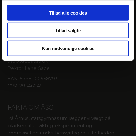
KONTAKT
Tillad alle cookies
Århus Statsgymnasium
Tillad valgte
Fenrisvej 33
8210 Aarhus V
Kun nødvendige cookies
T: 8615 8955
asgpost@aasg.dk
Rektor Lene Gade
EAN: 5798000558793
CVR: 29546045
FAKTA OM ÅSG
På Århus Statsgymnasium lægger vi vægt på
pladsen til udvikling, eksperiment og
improvisation under hensyntagen til helheden.