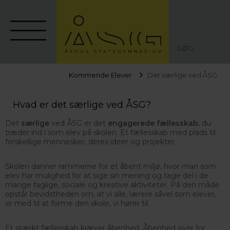
SØG
Kommende Elever
Det særlige ved ÅSG
Hvad er det særlige ved ÅSG?
Det
særlige
ved ÅSG er det
engagerede
fællesskab
, du
træder ind i som elev på skolen. Et fællesskab med plads til
forskellige mennesker, deres ideer og projekter.
Skolen danner rammerne for et åbent miljø, hvor man som
elev har mulighed for at sige sin mening og tage del i de
mange faglige, sociale og kreative aktiviteter. På den måde
opstår bevidstheden om, at vi alle, lærere såvel som elever,
er med til at forme den skole, vi hører til.
Et stærkt fællesskab kræver åbenhed. Åbenhed over for