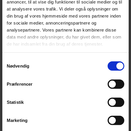
annoncer, til at vise dig funktioner til sociale medier og til
yderligere varsel i uge 7.
at analysere vores trafik. Vi deler også oplysninger om
Og husk: man kan ikke
din brug af vores hjemmeside med vores partnere inden
placere de særlige feriedage
for sociale medier, annonceringspartnere og
med tilbagevirkende kraft.
analysepartnere. Vores partnere kan kombinere disse
Man kan fx ikke den 25.
data med andre oplysninger, du har givet dem, eller som
oktober placere feriedagene
de har indsamlet fra din brug af deres tjenester.
i uge 42. De SKAL placeres
på forhånd.
Samtykkevalg
Nødvendig
PAV åbner mulighed for, at
der kan aftales udbetaling af
Præferencer
feriefridagene i stedet for, at
de afholdes. Dette vil på
ÅSG kun kunne ske i ganske
Statistik
specielle, enkeltstående
tilfælde, med helt særlige
begrundelser.
Marketing