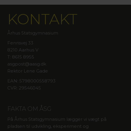
KONTAKT
Århus Statsgymnasium
Fenrisvej 33
8210 Aarhus V
T: 8615 8955
asgpost@aasg.dk
Rektor Lene Gade
EAN: 5798000558793
CVR: 29546045
FAKTA OM ÅSG
På Århus Statsgymnasium lægger vi vægt på
pladsen til udvikling, eksperiment og