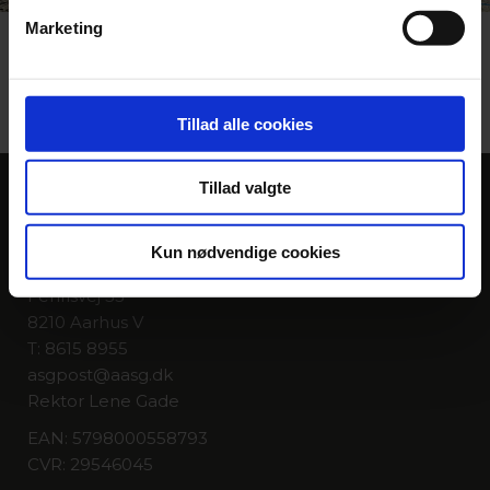
Marketing
Tilbage til listen
Tillad alle cookies
KONTAKT
Tillad valgte
Kun nødvendige cookies
Århus Statsgymnasium
Fenrisvej 33
8210 Aarhus V
T: 8615 8955
asgpost@aasg.dk
Rektor Lene Gade
EAN: 5798000558793
CVR: 29546045