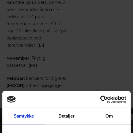
kan stille op i 2 pers. dame, 2
pers. herre eller åben mix-
række for 2-4 pers.
Indledende stævne i Århus
uge 36. Tilmelding på liste på
opslagstavle ved
lærerværelset. (
LI)
November:
Frivillig
basketball
(FR)
Februar:
Lanciers for 3.g’ere:
(MC/OH)
4 træningsgange.
Samtykke
Detaljer
Om