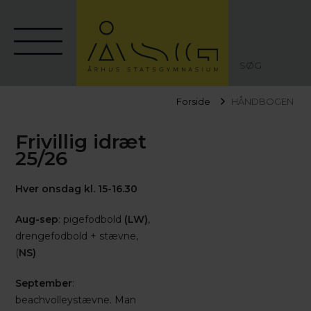
SØG
Forside
HÅNDBOGEN
Frivillig idræt
25/26
Hver onsdag kl. 15-16.30
Aug-sep
: pigefodbold
(LW)
,
drengefodbold + stævne,
(
NS)
September
:
beachvolleystævne. Man