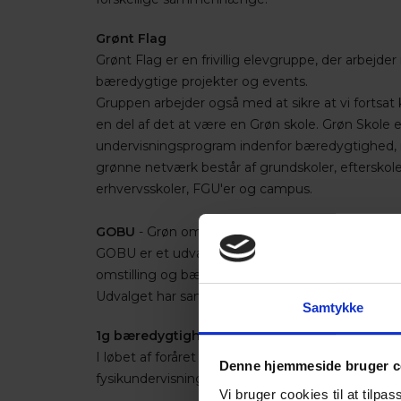
Grønt Flag
Grønt Flag er en frivillig elevgruppe, der arbejde
bæredygtige projekter og events.
Gruppen arbejder også med at sikre at vi fortsat
en del af det at være en Grøn skole. Grøn Skole
undervisningsprogram indenfor bæredygtighed, milj
grønne netværk består af grundskoler, efterskole
erhvervsskoler, FGU'er og campus.
GOBU
- Grøn omstilling og bæredygtighed i und
GOBU er et udvalg bestående af 5 lærere, som ar
omstilling og bæredygtighed implementeret i de
Udvalget har samlet en idebank med forløb og in
Samtykke
1g bæredygtighedsdag
I løbet af foråret i 1g deltager alle i en bæredygt
Denne hjemmeside bruger c
fysikundervisningen arbejder med den grønne om
Vi bruger cookies til at tilpas