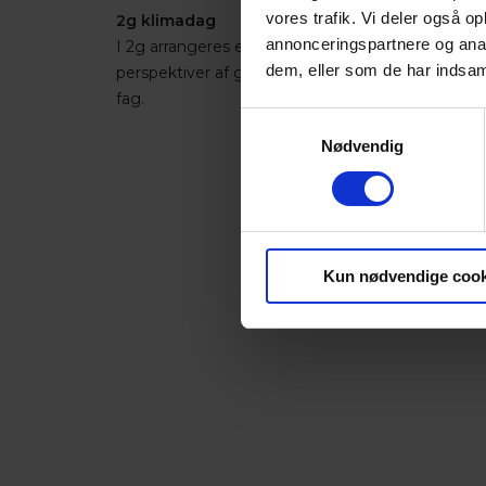
vores trafik. Vi deler også 
2g klimadag
annonceringspartnere og anal
I 2g arrangeres en klimadag, hvor alle 2g'ere arb
dem, eller som de har indsaml
perspektiver af grøn omstilling og bæredygtighe
fag.
Samtykkevalg
Nødvendig
Kun nødvendige cook