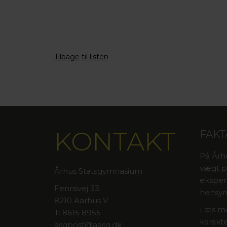
Tilbage til listen
KONTAKT
FAKT
På Årh
vægt på
Århus Statsgymnasium
eksper
Fenrisvej 33
hensyn
8210 Aarhus V
Læs me
T: 8615 8955
karakte
asgpost@aasg.dk