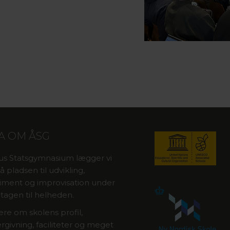
A OM ÅSG
us Statsgymnasium lægger vi
 pladsen til udvikling,
iment og improvisation under
tagen til helheden.
re om skolens profil,
rgivning, faciliteter og meget