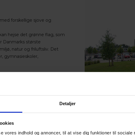
r med forskellige sjove og
 kan hejse det grønne flag, som
 er Danmarks største
ø, natur og friluftsliv. Det
r, gymnasieskoler,
ervisningen
bejder med at at få grøn
n daglige undervisning.
spiration
her
Detaljer
ighedsdag, hvor de i
ookies
stilling emd fokus på energi.
se vores indhold og annoncer, til at vise dig funktioner til sociale