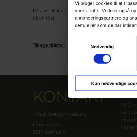
Vi bruger cookies til at tilpas
vores trafik. Vi deler også 
På uvm.dk kan man læse mere om
optagelsesp
annonceringspartnere og anal
på en test
.
dem, eller som de har indsaml
Samtykkevalg
Tilbage til listen
Nødvendig
Kun nødvendige cook
KONTAKT
FAKT
På Årh
vægt på
Århus Statsgymnasium
eksper
Fenrisvej 33
hensyn
8210 Aarhus V