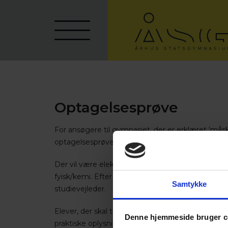
Optagelsesprøve
For ansøgere til gymnasiet, der er erklæret 'mås
optagelsesprøver, så tidligt som muligt.
Der vil være elektroniske prøver i fagene dansk
fyisk/kemi. Efter prøverne skal hver en elev til 
Samtykke
studievejleder.
Elever, der skal til optagelsesprøve vil inden p
Denne hjemmeside bruger c
praktiske oplysninger om selve afviklingen.