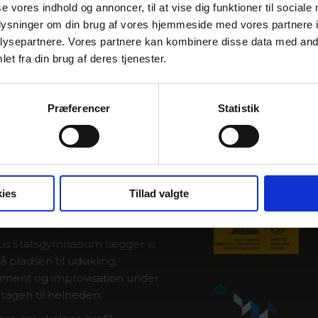
se vores indhold og annoncer, til at vise dig funktioner til sociale
oplysninger om din brug af vores hjemmeside med vores partnere i
røverne og også se et eksempel
ysepartnere. Vores partnere kan kombinere disse data med andr
et fra din brug af deres tjenester.
Præferencer
Statistik
ies
Tillad valgte
A OM ÅSG
us Statsgymnasium lægger vi
 pladsen til udvikling,
iment og improvisation under
tagen til helheden.