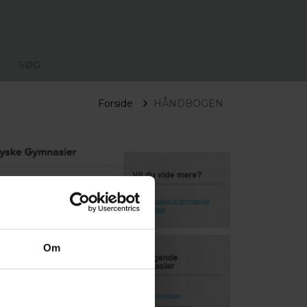
SØG
Forside
HÅNDBOGEN
Om