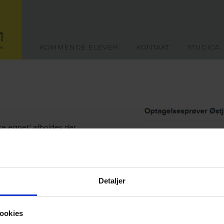
KOMMENDE ELEVER
KONTAKT
STUDICA
ke egnet' afholdes der
, engelsk, matematik og
en kort samtale med rektor og en
Detaljer
røven modtage et brev med
ookies