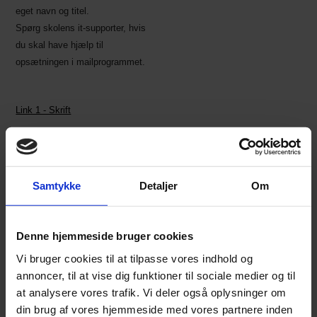
eget navn og titel.
Spørg skolens it-supporter, hvis
du skal have hjælp til
opsætningen i mailprogrammet.
Link 1 - Skrift
Link 2 - Logo
Navn Efternavn |
Titel
Samtykke
Detaljer
Om
Fenrisvej 33
|
DK - 8210 Aarhus
V
|
aarhusstatsgymnasium.dk
Denne hjemmeside bruger cookies
Tlf: 86 15 89 55
|
Direkte: 89 12 43
Vi bruger cookies til at tilpasse vores indhold og
54
|
Mobil: 24 49 86 89
annoncer, til at vise dig funktioner til sociale medier og til
at analysere vores trafik. Vi deler også oplysninger om
din brug af vores hjemmeside med vores partnere inden