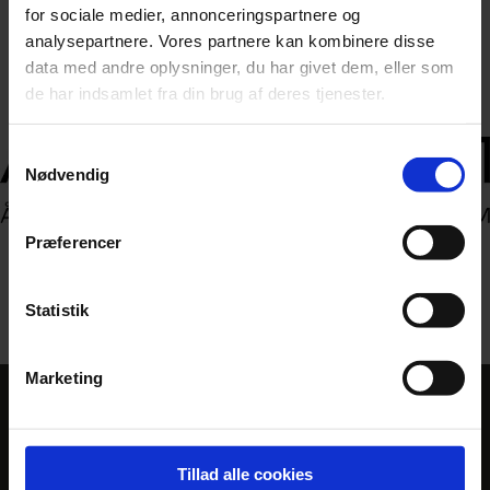
for sociale medier, annonceringspartnere og
analysepartnere. Vores partnere kan kombinere disse
data med andre oplysninger, du har givet dem, eller som
de har indsamlet fra din brug af deres tjenester.
Samtykkevalg
Nødvendig
Præferencer
Tilbage til listen
Statistik
Marketing
KONTAKT
Århus Statsgymnasium
Tillad alle cookies