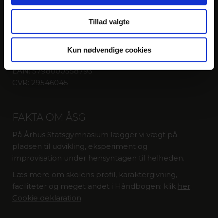
Fenrisvej 33
8210 Aarhus V
Tillad valgte
T: 8615 8955
asgpost@aasg.dk
Kun nødvendige cookies
Rektor Lene Gade
EAN: 5798000558793
CVR: 29546045
FAKTA OM ÅSG
På Århus Statsgymnasium lægger vi vægt på
pladsen til udvikling, eksperiment og
improvisation under hensyntagen til helheden.
Læs mere om skolens profil, karaktergivning,
faciliteter og meget andet i Håndbogen: klik
her
.
Cookie deklaration