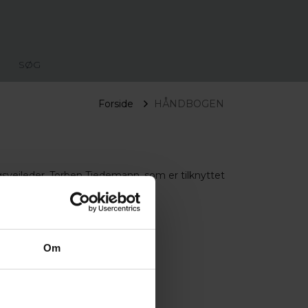
SØG
Forside
HÅNDBOGEN
vejleder, Torben Tiedemann, som er tilknyttet
Om