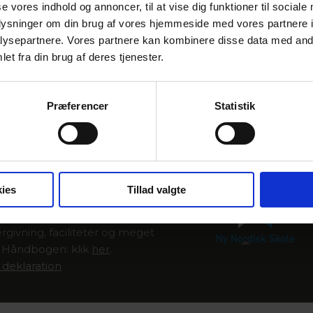
se vores indhold og annoncer, til at vise dig funktioner til sociale
oplysninger om din brug af vores hjemmeside med vores partnere i
ysepartnere. Vores partnere kan kombinere disse data med andr
et fra din brug af deres tjenester.
Præferencer
Statistik
A OM ÅSG
us Statsgymnasium lægger vi
 pladsen til udvikling,
iment og improvisation under
ies
Tillad valgte
tagen til helheden.
re om skolens profil,
rgivning, faciliteter og meget
i Håndbogen: klik
her
.
 deklaration