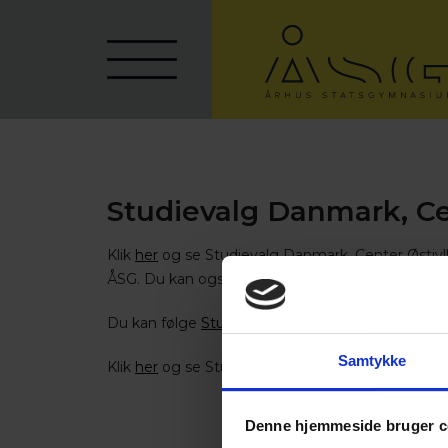
Studievalg Danmark, Ce
Klik
her
og se Studievalg Danmark, Center Østjyl
ÅSG. Du kan også kan booke samtale, se kommen
Du kan følge
Studievalg Danmark på Facebook
.
Samtykke
Klik
her
og se Studievalg Danmark.
Denne hjemmeside bruger c