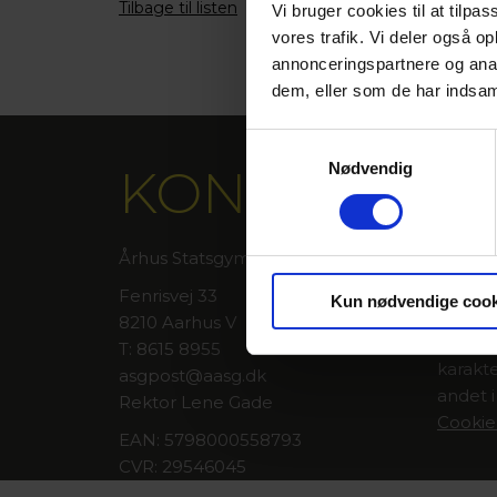
Tilbage til listen
Vi bruger cookies til at tilpas
vores trafik. Vi deler også 
annonceringspartnere og anal
dem, eller som de har indsaml
Samtykkevalg
Nødvendig
KONTAKT
FAKT
På Årh
vægt på
Århus Statsgymnasium
eksper
Fenrisvej 33
Kun nødvendige cook
hensyn
8210 Aarhus V
Læs me
T: 8615 8955
karakte
asgpost@aasg.dk
andet 
Rektor Lene Gade
Cookie
EAN: 5798000558793
CVR: 29546045