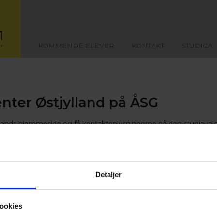
KOMMENDE ELEVER
KONTAKT
STUDICA
nter Østjylland på ÅSG
lands hjemmeside og få kontaktoplysningerne på den studievalgs
de arrangementer og tilmelde dig mailservice.
Detaljer
ookies