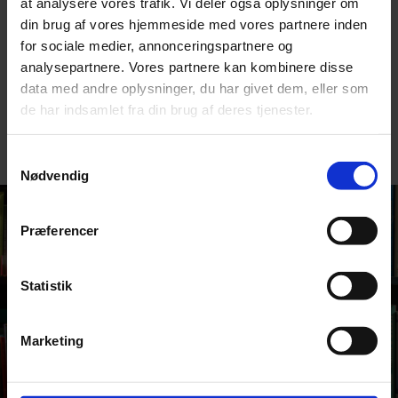
at analysere vores trafik. Vi deler også oplysninger om
asgmg@aasg.dk
.
din brug af vores hjemmeside med vores partnere inden
for sociale medier, annonceringspartnere og
Ansøgningsfrister:
analysepartnere. Vores partnere kan kombinere disse
Runde 1: 27. august 2026
data med andre oplysninger, du har givet dem, eller som
Runde 2: 27. november 2026
de har indsamlet fra din brug af deres tjenester.
Ansøgningsskema til
reserven
Samtykkevalg
Nødvendig
Præferencer
Statistik
Marketing