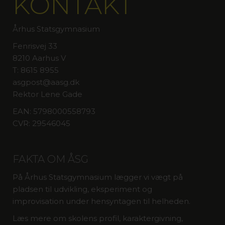
KONTAKT
Århus Statsgymnasium
Fenrisvej 33
8210 Aarhus V
T: 8615 8955
asgpost@aasg.dk
Rektor Lene Gade
EAN: 5798000558793
CVR: 29546045
FAKTA OM ÅSG
På Århus Statsgymnasium lægger vi vægt på
pladsen til udvikling, eksperiment og
improvisation under hensyntagen til helheden.
Læs mere om skolens profil, karaktergivning,