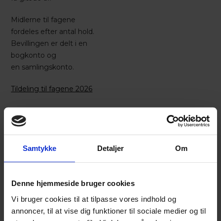
Midlerne til fagene
fordeles efter antal hold.
Bevillingen er delt i en
bogkonto og
en samlingskonto.
Tildeling til fagene 2026
Reserven 2025
Der er 100.000kr i reserven.
Fagforstanderne kan på
Samtykke
Detaljer
Om
vegne af faggruppen søge
reserven. Alle ansøgninger
skal indsendes via
Denne hjemmeside bruger cookies
ansøgningsskemaet
Vi bruger cookies til at tilpasse vores indhold og
nedenfor. Det udfyldte
annoncer, til at vise dig funktioner til sociale medier og til
skema sendes til