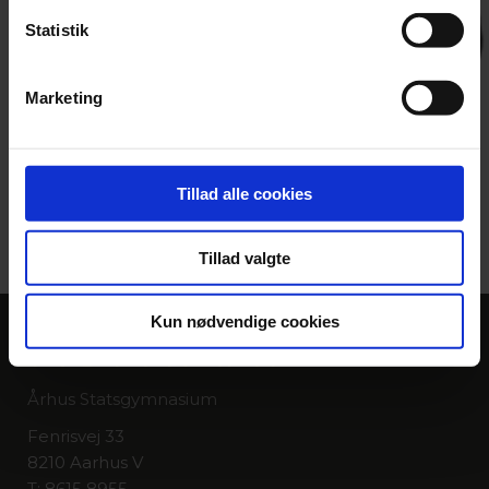
Statistik
Marketing
Tilbage til listen
Tillad alle cookies
Tillad valgte
Kun nødvendige cookies
KONTAKT
Århus Statsgymnasium
Fenrisvej 33
8210 Aarhus V
T: 8615 8955