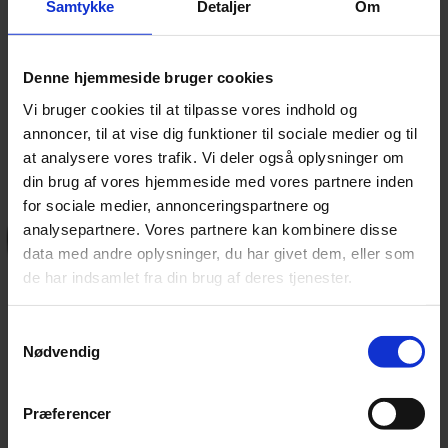
Samtykke
Detaljer
Om
på
http://wiki.mitcfu.dk/
.
CFU anbefaler, at man
Denne hjemmeside bruger cookies
bruger
Google Chrome
til
streamingen.
Vi bruger cookies til at tilpasse vores indhold og
annoncer, til at vise dig funktioner til sociale medier og til
at analysere vores trafik. Vi deler også oplysninger om
din brug af vores hjemmeside med vores partnere inden
for sociale medier, annonceringspartnere og
analysepartnere. Vores partnere kan kombinere disse
data med andre oplysninger, du har givet dem, eller som
de har indsamlet fra din brug af deres tjenester.
Samtykkevalg
Nødvendig
Præferencer