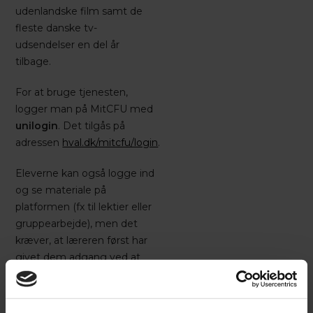
udenlandske film samt de
fleste danske tv-
udsendelser en del år
tilbage.
For at bruge tjenesten,
logger man på MitCFU med
unilogin
. Det tilgås på
adressen
hval.dk/mitcfu/login
.
Eleverne kan også logge ind
og se materiale på
platformen (fx til lektier eller
gruppearbejde), men det
kræver, at læreren først har
givet dem adgang ved at
"booke" materialet til dem.
CFU har en instruktiv og
overskuelig vejledning