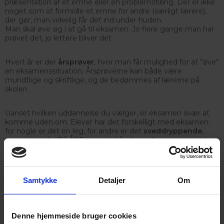
præsentation af et emne eller en problemstilling. Der er ikke
noget som at formidle et emne for andre (særligt lærere),
der gør, man virkelig får det ind under huden.
Man skal øve sig i at gå til eksamen. Jo flere gange man har
prøvet det, jo lettere bliver det.
Hvert år er der
årsprøver
, hvor man får mulighed for at ”øve”
en eksamenssituation. Årsprøverne kan både være
mundtlige og skriftlige, og de bedømmes af lærerne på
skolen.
Uanset hvilken uddannelse du vælger, er eksamen svær at
komme uden om. Elever har det forskelligt med eksamen:
for nogle er det en leg, for andre er det
sveddryppende
,
nervepirrende. På ÅSG tager vi hånd om
eksamensangst
:
du har mulighed for at snakke med din studievejleder eller gå
til eksamenstræningskursus.
Samtykke
Detaljer
Om
Denne hjemmeside bruger cookies