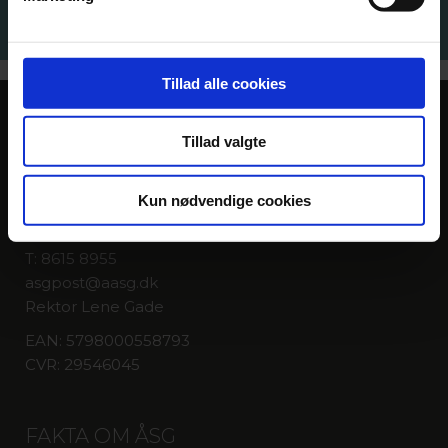
en problemstilling.
Tillad alle cookies
KONTAKT
Tillad valgte
Århus Statsgymnasium
Kun nødvendige cookies
Fenrisvej 33
8210 Aarhus V
T: 8615 8955
asgpost@aasg.dk
Rektor Lene Gade
EAN: 5798000558793
CVR: 29546045
FAKTA OM ÅSG