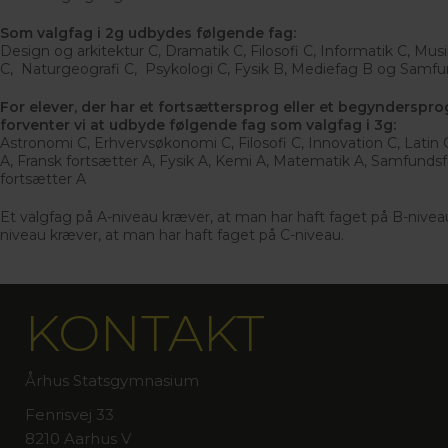
Som valgfag i 2g udbydes følgende fag:
Design og arkitektur C, Dramatik C, Filosofi C, Informatik C, Mus
C, Naturgeografi C, Psykologi C, Fysik B, Mediefag B og Samfu
For elever, der har et fortsættersprog eller et begyndersprog
forventer vi at udbyde følgende fag som valgfag i 3g:
​​​​​​​Astronomi C, Erhvervsøkonomi C, Filosofi C, Innovation C, Latin
A, Fransk fortsætter A, Fysik A, Kemi A, Matematik A, Samfunds
fortsætter A
Et valgfag på A-niveau kræver, at man har haft faget på B-nivea
niveau kræver, at man har haft faget på C-niveau.
KONTAKT
Århus Statsgymnasium
Fenrisvej 33
8210 Aarhus V