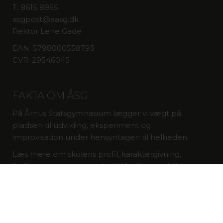
T: 8615 8955
asgpost@aasg.dk
Rektor Lene Gade
EAN: 5798000558793
CVR: 29546045
FAKTA OM ÅSG
På Århus Statsgymnasium lægger vi vægt på
pladsen til udvikling, eksperiment og
improvisation under hensyntagen til helheden.
Læs mere om skolens profil, karaktergivning,
faciliteter og meget andet i Håndbogen: klik
her
.
Cookie deklaration