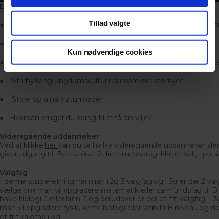
Eksempler på aktiviteter og tværfaglige emner:
Tillad valgte
● Udvekslingsophold og rejser til Spanien, Frankrig, og/eller C
● Migration på tværs af landegrænser
Kun nødvendige cookies
● Klimaudfordringen og løsninger i Europa, Latinamerika, Afri
● Storbyliv og ungdomskultur i europæiske storbyer
● Store og små kulturmøder
● Hvordan bruger du sprog til at få din vilje?
Videregående uddannelser
Ved at klikke
her
kan du se hvilke videregående uddannelser de
giver adgang til. Bemærk at 2. fremmedsprog ikke er valgt på si
Valgfag
I denne studieretning har man i 2g 3 valgfag og i 3g er der 2 val
vælge om man vil opgradere matematik eller samfundsfag til B-
have biologi C eller latin C og derudover er der et frit valgfag. 
man vil opgradere fysik, kemi, biologi eller latin til B-niveau og 
et frit valgfag i 3g.