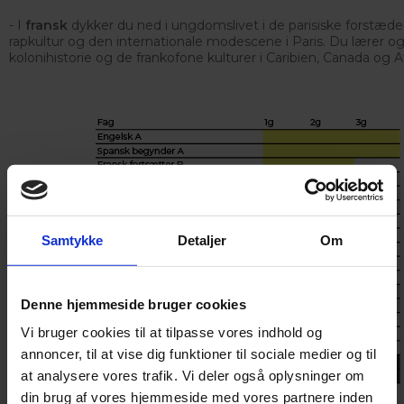
- I
fransk
dykker du ned i ungdomslivet i de parisiske forstæder
rapkultur og den internationale modescene i Paris. Du lærer o
kolonihistorie og de frankofone kulturer i Caribien, Canada og Af
Samtykke
Detaljer
Om
Denne hjemmeside bruger cookies
Vi bruger cookies til at tilpasse vores indhold og
annoncer, til at vise dig funktioner til sociale medier og til
at analysere vores trafik. Vi deler også oplysninger om
din brug af vores hjemmeside med vores partnere inden