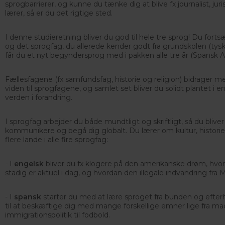
sprogbarrierer, og kunne du tænke dig at blive fx journalist, juris
lærer, så er du det rigtige sted.
I denne studieretning bliver du god til hele tre sprog! Du for
og det sprogfag, du allerede kender godt fra grundskolen (tysk 
får du et nyt begyndersprog med i pakken alle tre år (Spansk A 
Fællesfagene (fx samfundsfag, historie og religion) bidrager m
viden til sprogfagene, og samlet set bliver du solidt plantet i en
verden i forandring.
I sprogfag arbejder du både mundtligt og skriftligt, så du bliver 
kommunikere og begå dig globalt. Du lærer om kultur, histori
flere lande i alle fire sprogfag:
- I
engelsk
bliver du fx klogere på den amerikanske drøm, hvo
stadig er aktuel i dag, og hvordan den illegale indvandring fra 
- I
spansk
starter du med at lære sproget fra bunden og eft
til at beskæftige dig med mange forskellige emner lige fra mad
immigrationspolitik til fodbold.