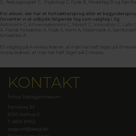
C, Naturgeografi C, Psykologi C, Fysik B, Mediefag B og Samfu
For elever, der har et fortsættersprog
eller et begyndersprog
forventer vi at udbyde følgende fag som valgfag i 3g:
Astronomi C, Erhvervsøkonomi C, Filosofi C, Innovation C, Latin 
A, Fransk fortsætter A, Fysik A, Kemi A, Matematik A, Samfunds
fortsætter A
Et valgfag på A-niveau kræver, at man har haft faget på B-nivea
niveau kræver, at man har haft faget på C-niveau.
KONTAKT
Århus Statsgymnasium
Fenrisvej 33
8210 Aarhus V
T: 8615 8955
asgpost@aasg.dk