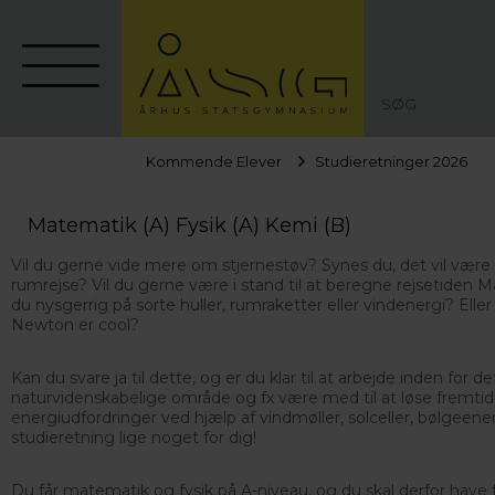
SØG
Kommende Elever
Studieretninger 2026
Matematik (A) Fysik (A) Kemi (B)
Vil du gerne vide mere om stjernestøv? Synes du, det vil vær
rumrejse? Vil du gerne være i stand til at beregne rejsetiden M
du nysgerrig på sorte huller, rumraketter eller vindenergi? Eller
Newton er cool?
Kan du svare ja til dette, og er du klar til at arbejde inden for de
naturvidenskabelige område og fx være med til at løse fremti
energiudfordringer ved hjælp af vindmøller, solceller, bølgeene
studieretning lige noget for dig!
Du får matematik og fysik på A-niveau, og du skal derfor have f