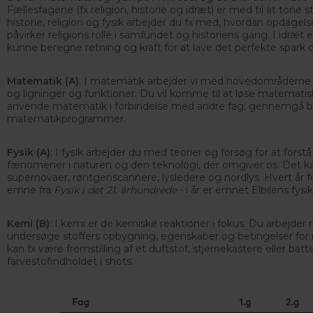
Fællesfagene (fx religion, historie og idræt) er med til at tone s
historie, religion og fysik arbejder du fx med, hvordan opdagels
påvirker religions rolle i samfundet og historiens gang. I idræt e
kunne beregne retning og kraft for at lave det perfekte spark o
Matematik (A)
: I matematik arbejder vi med hovedområderne g
og ligninger og funktioner. Du vil komme til at løse matematisk
anvende matematik i forbindelse med andre fag, gennemgå b
matematikprogrammer.
Fysik (A)
: I fysik arbejder du med teorier og forsøg for at forst
fænomener i naturen og den teknologi, der omgiver os. Det k
supernovaer, røntgenscannere, lysledere og nordlys. Hvert år f
emne fra
Fysik i det 21. århundrede
- i år er emnet Elbilens fysik
Kemi (B)
: I kemi er de kemiske reaktioner i fokus. Du arbejder
undersøge stoffers opbygning, egenskaber og betingelser for 
kan fx være fremstilling af et duftstof, stjernekastere eller batt
farvestofindholdet i shots.