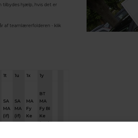
 tilbydes hjælp, hvis det er
af teamlærerfolderen - klik
1t
1u
1x
1y
BT
SA
SA
MA
MA
MA
MA
Fy
Fy BI
(if)
(if)
Ke
Ke
(MA)