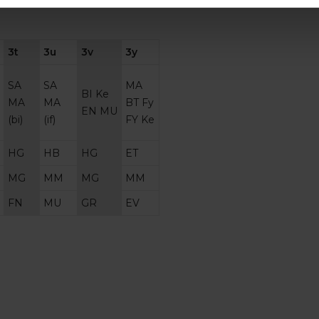
3t
3u
3v
3y
SA
SA
MA
BI Ke
MA
MA
BT Fy
EN MU
(bi)
(if)
FY Ke
HG
HB
HG
ET
MG
MM
MG
MM
FN
MU
GR
EV