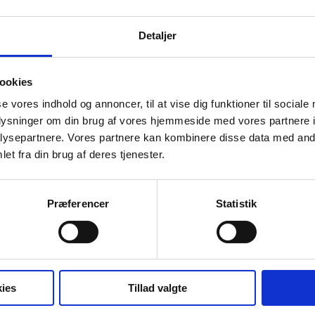
HG
HB
MK
MK
LN
MG
MM
MJ
Detaljer
TL
SJ
GR
IT
(LP)
ookies
2t
2u
2w
2x
2z
se vores indhold og annoncer, til at vise dig funktioner til sociale
oplysninger om din brug af vores hjemmeside med vores partnere i
SA
SA
MA
BT
ysepartnere. Vores partnere kan kombinere disse data med andr
BI
N
MA
MA
Fy
MA
et fra din brug af deres tjenester.
Ke
(bi)
(if)
Ke
Fy
ET
HB
MK
ET
HG
Præferencer
Statistik
MG
LN
MM
MJ
LN
MF
CV
NA
WE
AD
ies
Tillad valgte