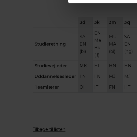
3d
3k
3m
3q
EN
SA
MU
SA
Me
Studieretning
EN
MA
EN
Bk
(bi)
(bi)
(ng)
(if)
Studievejleder
MK
ET
HN
HN
Uddannelsesleder
LN
LN
MJ
MJ
Teamlærer
OH
IT
FN
HT
Tilbage til listen