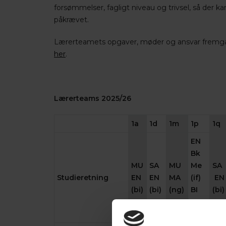
forsømmelser, fagligt niveau og trivsel, så der kan
påkrævet.
Lærerteamets opgaver, møder og ansvar fremgår 
her
.
Lærerteams 2025/26
1a
1d
1m
1p
1q
EN
Bk
MU
SA
MU
Me
SA
Studieretning
EN
EN
MA
(if)
EN
(bi)
(bi)
(ng)
BI
(bi)
Ke
(EN)