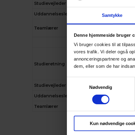
Studievejleder
HG
HB
ET
HG
ET
Uddannelsesleder
MJ
MM
MG
LN
MJ
Samtykke
Teamlærer
RP
JD
JU
RL
JA
Denne hjemmeside bruger c
2d
2k
2m
2s
Vi bruger cookies til at tilpas
vores trafik. Vi deler også 
EN
SA
MU
SA
annonceringspartnere og anal
Bk
Studieretning
EN
MA/EN
MA/E
dem, eller som de har indsaml
Me
(bi)
(bi)
(bi)
(if)
Samtykkevalg
Studievejleder
HN
HN
MK
HG
Nødvendig
Uddannelsesleder
LN
MG
MM
MJ
Teamlærer
SH
SJ
CU
HT
Kun nødvendige cook