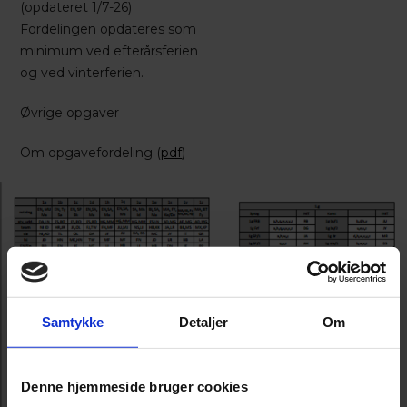
(opdateret 1/7-26)
Fordelingen opdateres som
minimum ved efterårsferien
og ved vinterferien.
Øvrige opgaver
Om opgavefordeling (
pdf
)
Samtykke
Detaljer
Om
Denne hjemmeside bruger cookies