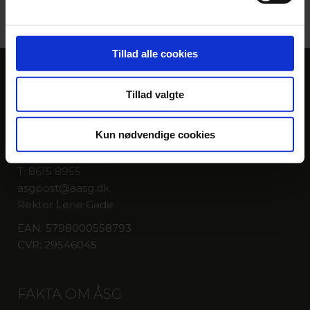
Tillad alle cookies
KONTAKT
Tillad valgte
Århus Statsgymnasium
Kun nødvendige cookies
Fenrisvej 33
8210 Aarhus V
T: 8615 8955
asgpost@aasg.dk
Rektor Lene Gade
EAN: 5798000558793
CVR: 29546045
FAKTA OM ÅSG