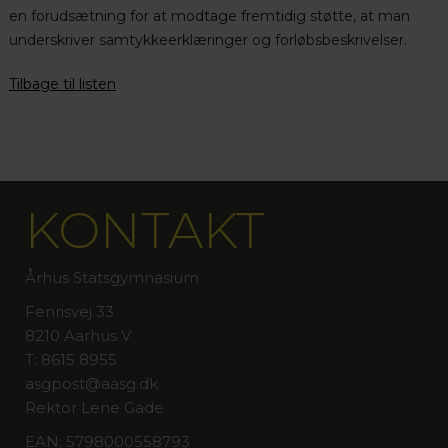
en forudsætning for at modtage fremtidig støtte, at man
underskriver samtykkeerklæringer og forløbsbeskrivelser.
Tilbage til listen
KONTAKT
Århus Statsgymnasium
Fenrisvej 33
8210 Aarhus V
T: 8615 8955
asgpost@aasg.dk
Rektor Lene Gade
EAN: 5798000558793