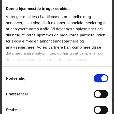
I nogle tilfælde er ovenstående ikke tilstrækkeligt. I de tilfælde
har vi en række andre muligheder for støtte, som kan
Denne hjemmeside bruger cookies
iværksættes såfremt skolen vurderer dette nødvendigt. Det
Vi bruger cookies til at tilpasse vores indhold og
kan fx være
annoncer, til at vise dig funktioner til sociale medier og til
at analysere vores trafik. Vi deler også oplysninger om
Tildeling af en studiementor.
En studiementor er en
din brug af vores hjemmeside med vores partnere inden
studerende, der tilknyttes som mentor med det formål at
for sociale medier, annonceringspartnere og
kompensere for elevens generelle overbliks- og
analysepartnere. Vores partnere kan kombinere disse
strukturvanskeligheder.
data med andre oplysninger, du har givet dem, eller som
Overblik og struktur ved større skriftlige opgaver.
Ekstra
de har indsamlet fra din brug af deres tjenester.
vejledningstimer med egen vejleder i forbindelse med SRO
eller SRP.
Samtykkevalg
Nødvendig
"Knæk koden"-forløb.
Kortere forløb med egen lærer, med
fokus på konkrete faglige overbliks- og strukturudfordringer.
Præferencer
Det er centralt for afviklingen af støttetimer, at disse fokuserer
på at kompensere elevens diagnosespecifikke vanskeligheder
Statistik
i uddannelsessammenhæng. Studiestøtte er således ikke til