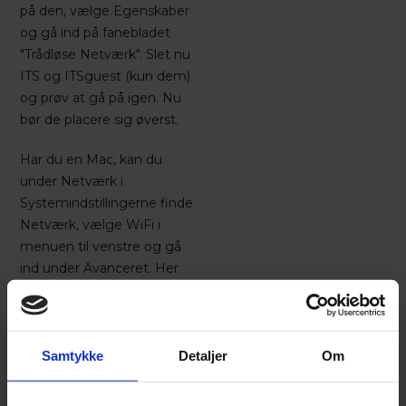
på den, vælge Egenskaber
og gå ind på fanebladet
"Trådløse Netværk". Slet nu
ITS og ITSguest (kun dem)
og prøv at gå på igen. Nu
bør de placere sig øverst.
Har du en Mac, kan du
under Netværk i
Systemindstillingerne finde
Netværk, vælge WiFi i
menuen til venstre og gå
ind under Avanceret. Her
kan du trække ITS
(eller ITSguest) op som den
første på listen over kendte
netværk. Så skulle det
Samtykke
Detaljer
Om
fungere.