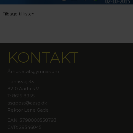
Tilbage til listen
KONTAKT
Århus Statsgymnasium
Fenrisvej 33
8210 Aarhus V
T: 8615 8955
asgpost@aasg.dk
Rektor Lene Gade
EAN: 5798000558793
CVR: 29546045