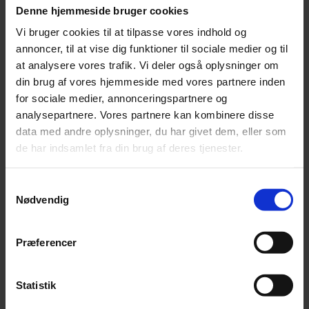
Denne hjemmeside bruger cookies
Vi bruger cookies til at tilpasse vores indhold og
LOGIN-SIDEN
annoncer, til at vise dig funktioner til sociale medier og til
DUKKER ALDRIG OP?
at analysere vores trafik. Vi deler også oplysninger om
Hvis forbindelsen bliver
din brug af vores hjemmeside med vores partnere inden
etableret, men login-siden
for sociale medier, annonceringspartnere og
alligevel ikke dukker op, når
analysepartnere. Vores partnere kan kombinere disse
browseren startes, skyldes
data med andre oplysninger, du har givet dem, eller som
fejlen ofte en forkert DNS-
de har indsamlet fra din brug af deres tjenester.
indstilling. Den skal normalt
sættes automatisk af det
Samtykkevalg
net, man forbinder sig til.
Nødvendig
1. På en windows-pc checker
man det ved at åbne
Præferencer
Netværksforbindelserne,
højreklikke på den Trådløse
forbindelse og vælge
Statistik
Egenskaber.