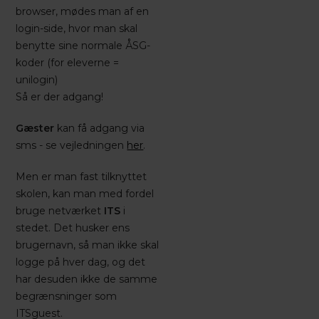
browser, mødes man af en
login-side, hvor man skal
benytte sine normale ÅSG-
koder (for eleverne =
unilogin)
Så er der adgang!
Gæster
kan få adgang via
sms - se vejledningen
her
.
Men er man fast tilknyttet
skolen, kan man med fordel
bruge netværket
ITS
i
stedet. Det husker ens
brugernavn, så man ikke skal
logge på hver dag, og det
har desuden ikke de samme
begrænsninger som
ITSguest.