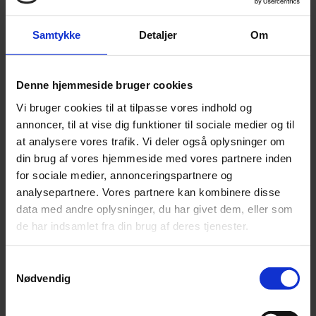
eksamensterminen have
aflagt minimum 3
Samtykke
Detaljer
Om
eksaminer.
Derudover er der skriftlig
Denne hjemmeside bruger cookies
årsprøve i dansk og elever
med matematik A skal til en
Vi bruger cookies til at tilpasse vores indhold og
mundtlig årsprøve.
annoncer, til at vise dig funktioner til sociale medier og til
at analysere vores trafik. Vi deler også oplysninger om
3g S26
din brug af vores hjemmeside med vores partnere inden
Alle 3g elever skal have 10
for sociale medier, annonceringspartnere og
medtællende prøver inklusiv
analysepartnere. Vores partnere kan kombinere disse
studieretningsprojektet og
data med andre oplysninger, du har givet dem, eller som
skriftlig dansk A.
de har indsamlet fra din brug af deres tjenester.
Bemærk dog, at elever med
Samtykkevalg
5 A-niveaufag skal have
Nødvendig
aflagt 11 medtællende
prøver inklusiv