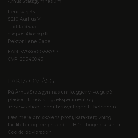
Århus Statsgymnasium
Fenrisvej 33
8210 Aarhus V
T: 8615 8955
asgpost@aasg.dk
Rektor Lene Gade
EAN: 5798000558793
CVR: 29546045
FAKTA OM ÅSG
På Århus Statsgymnasium lægger vi vægt på
pladsen til udvikling, eksperiment og
improvisation under hensyntagen til helheden.
Læs mere om skolens profil, karaktergivning,
faciliteter og meget andet i Håndbogen: klik
her
.
Cookie deklaration