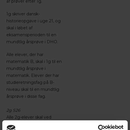
af prøver efter 1g.
1g skriver dansk-
historieopgave i uge 21, og
skal i løbet af
eksamensperioden til en
mundtlig årsprøve i DHO.
Alle elever, der har
matematik B, skal i 1g til en
mundtlig årsprøve i
matematik. Elever der har
studieretningsfag på B-
niveau skal til en mundtlig
årsprøve i disse fag.
2g S26
Alle 2g-elever skal ved
udgangen af