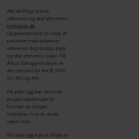
Alle skriftlige prøver
udleveres og skal afleveres i
netprøver.dk
.
Opgavesættene til nogle af
prøverne med delprøver
udleveres dog stadig i papir
og skal afleveres i papir. På
Århus Statsgymnasium er
det relevant for Ma B, FRB,
SP, MU og MA.
På siden
her
kan du finde
brugervejledninger til,
hvordan du bruger
netprøver, hvis du skulle
være i tvivl.
På siden
her
kan du finde en