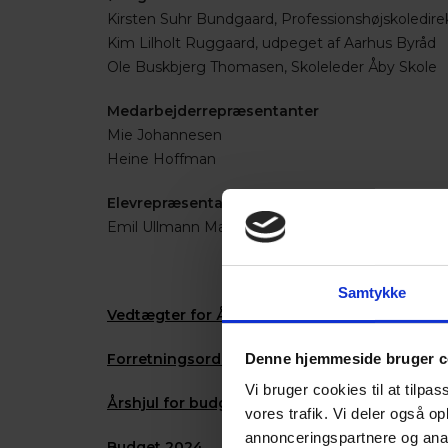
Kirsten Suhr Bundgaard, Professionshøjskoledire
Kim Lilholt Ruggaard, udpeget af Aarhus Byråd
Ole Buskbjerg Thomasen, Skoleleder Åby Skole
Medarbejderrepræsentanter
Mie Johannesen
Heine Hoffman
Elevrepræsentanter
Emil Ullmann Mathiasen
Samtykke
Vedtægter for Århus Statsgymnasium pr 1. ok
Denne hjemmeside bruger c
Forretningsorden for Århus Statsgymnasium p
Vi bruger cookies til at tilpas
Årshjul for budget og regnskab
vores trafik. Vi deler også 
annonceringspartnere og anal
Budget 2024