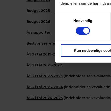
dem, eller som de har indsaml
Budget 2025
Samtykkevalg
Nødvendig
Budget 2026
Årsrapporter
Bestyrelsesreferater
Kun nødvendige cook
ÅSG i tal 2019-2021
ÅSG i tal 2021-2022
ÅSG i tal 2022-2023
(indeholder selvevalueri
ÅSG i tal 2023-2024
(indeholder selvevalueri
ÅSG i tal 2024-2025
(indeholder selvevalueri